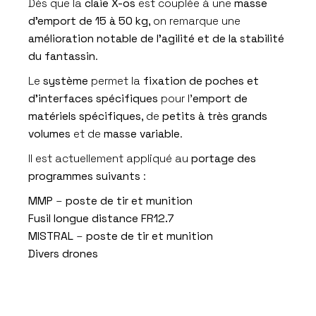
Dès que la
claie X-os
est couplée à une
masse
d’emport de 15 à 50 kg
, on remarque une
amélioration notable de l’agilité et de la stabilité
du fantassin
.
Le
système
permet la
fixation de poches et
d’interfaces spécifiques
pour l’
emport de
matériels spécifiques
, de
petits à très grands
volumes
et de
masse variable
.
Il est actuellement appliqué au
portage des
programmes suivants
:
MMP
–
poste de tir et munition
Fusil longue distance FR12.7
MISTRAL
–
poste de tir et munition
Divers drones