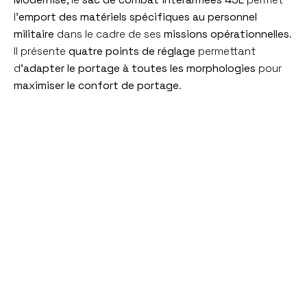
Modernisé
, le
sac de combat interarmées 45L
permet
l’
emport des matériels spécifiques au personnel
militaire
dans le cadre de ses
missions opérationnelles
.
Il présente
quatre points de réglage
permettant
d’
adapter le portage à toutes les morphologies
pour
maximiser le confort de portage
.